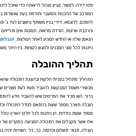
פינוי דירה, למשל, מגיע מנהל לראותה כדי שיוכל לת
המורכב של ההכנות והמעבר ותורמת בעת שנוצרות בעיות
להסכם. לדוגמא, דיירי בניין משותף נחשבים לצד ג' ו
והרכבת ארונות, הורדת מראות, תמונות וווים ותליי
הנאמן שלה או החדש המגיע לאחר המלצות.
הובלות
ניתנות לכל סוגי המבנים ולמגוון לקוחות. בין היתר 
תהליך ההובלה
התהליך מתחיל בפניית הלקוח ובהצגת התכולה שהוא רוצ
מכשירי חשמל המבקשת להעביר מעת לעת מוצרים שנמכר
ברור. הוא מכיר את הפריטים שיש להעביר ויודע להתמ
הובלה תארך מספר שעות בהתאם לגודל התכולה וכדומה.
מספר שעות בודדות. הן ניתנות לכל חלקי הארץ כולל ל
אלו אשר מקבלים את התכולה המגיעה. במקרים של הובל
הובלה, תנאי תשלום וכדומה. כך, כל השירות יהיה ב