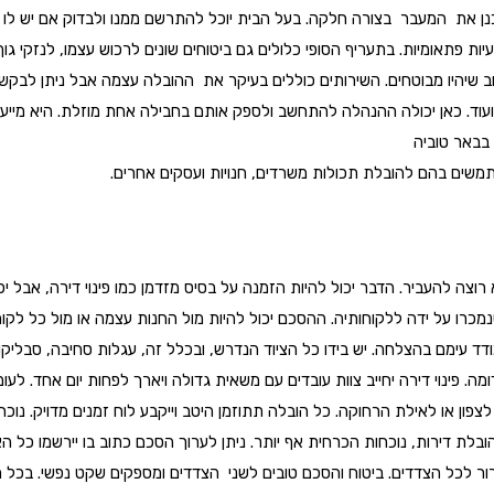
כנן את המעבר בצורה חלקה. בעל הבית יוכל להתרשם ממנו ולבדוק אם יש לו כ
 פתאומיות. בתעריף הסופי כלולים גם ביטוחים שונים לרכוש עצמו, לנזקי גוף
טוב שיהיו מבוטחים. השירותים כוללים בעיקר את ההובלה עצמה אבל ניתן לבקש
תם ועוד. כאן יכולה ההנהלה להתחשב ולספק אותם בחבילה אחת מוזלת. היא מ
בבאר טוביה
משתמשים בהם להובלת תכולות משרדים, חנויות ועסקים אחרים.
ה להעביר. הדבר יכול להיות הזמנה על בסיס מזדמן כמו פינוי דירה, אבל יכו
ו על ידה ללקוחותיה. ההסכם יכול להיות מול החנות עצמה או מול כל לקוח 
ודד עימם בהצלחה. יש בידו כל הציוד הנדרש, ובכלל זה, עגלות סחיבה, סבליק
 פינוי דירה יחייב צוות עובדים עם משאית גדולה ויארך לפחות יום אחד. לע
צפון או לאילת הרחוקה. כל הובלה תתוזמן היטב וייקבע לוח זמנים מדויק. נו
ת דירות, נוכחות הכרחית אף יותר. ניתן לערוך הסכם כתוב בו יירשמו כל הא
רור לכל הצדדים. ביטוח והסכם טובים לשני הצדדים ומספקים שקט נפשי. בכל 