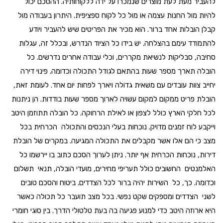
להעביר מעת לעת מוצרים שנמכרו על ידה ללקוחותיה. ההסכם יכול
להיות מול החנות עצמה או מול כל לקוח ספציפית. היתרון בעבודה מול
קבלן הובלות אחד ברור. הוא מכיר את הפריטים שיש להעביר ויודע
להתמודד עימם בהצלחה. יש בידו כל הציוד הנדרש, ובכלל זה, עגלות
סחיבה, סבליקות לנשיאת מקררים, וכלי עבודה אחרים נדרשים. כל
הובלה תארך מספר שעות בהתאם לגודל התכולה וכדומה. פינוי דירה
יחייב צוות עובדים עם משאית גדולה ויארך לפחות יום אחד. לעומת זאת,
הובלת פריט ממקום למקום עשויה לארוך מספר שעות בודדות. הן ניתנות
לכל חלקי הארץ כולל לצפון או לאילת הרחוקה. כל הובלה תתוזמן היטב
וייקבע לוח זמנים מדויק. נוכחות בעלי הנכסים והתכולה הכרחית בכל
מצב כי הם אלו אשר מקבלים את התכולה המגיעה. במקרים של הובלת
דירות, נוכחות הכרחית אף יותר. ניתן לערוך הסכם כתוב בו יירשמו כל
האלמנטים החשובים כולל תעריפי מחירים, מועדי הובלה, תנאי תשלום
וכדומה. כך, כל השירות יהיה ברור לכל הצדדים. ביטוח והסכם טובים
לשני הצדדים ומספקים שקט נפשי. בכל מצב תועבר כל תכולה כאשר
היא ארוזה היטב כדי למנוע פגיעה בה בעת טלטולי הדרך. בין סוגי חומרי