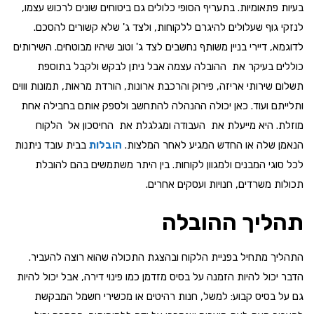
בעיות פתאומיות. בתעריף הסופי כלולים גם ביטוחים שונים לרכוש עצמו,
לנזקי גוף שעלולים להיגרם ללקוחות, ולצד ג' שלא קשורים להסכם.
לדוגמא, דיירי בניין משותף נחשבים לצד ג' וטוב שיהיו מבוטחים. השירותים
כוללים בעיקר את ההובלה עצמה אבל ניתן לבקש ולקבל בתוספת
תשלום שירותי אריזה, פירוק והרכבת ארונות, הורדת מראות, תמונות וווים
ותלייתם ועוד. כאן יכולה ההנהלה להתחשב ולספק אותם בחבילה אחת
מוזלת. היא מייעלת את העבודה ומגלגלת את החיסכון אל הלקוח
הנאמן שלה או החדש המגיע לאחר המלצות.
הובלות
בבית עובד ניתנות
לכל סוגי המבנים ולמגוון לקוחות. בין היתר משתמשים בהם להובלת
תכולות משרדים, חנויות ועסקים אחרים.
תהליך ההובלה
התהליך מתחיל בפניית הלקוח ובהצגת התכולה שהוא רוצה להעביר.
הדבר יכול להיות הזמנה על בסיס מזדמן כמו פינוי דירה, אבל יכול להיות
גם על בסיס קבוע: למשל, חנות רהיטים או מכשירי חשמל המבקשת