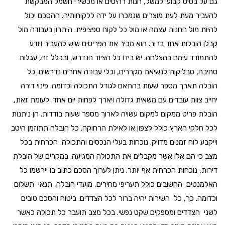
גם על בסיס קבוע: למשל, חנות רהיטים או מכשירי חשמל המבקשת
להעביר מעת לעת מוצרים שנמכרו על ידה ללקוחותיה. ההסכם יכול
להיות מול החנות עצמה או מול כל לקוח ספציפית. היתרון בעבודה מול
קבלן הובלות אחד ברור. הוא מכיר את הפריטים שיש להעביר ויודע
להתמודד עימם בהצלחה. יש בידו כל הציוד הנדרש, ובכלל זה, עגלות
סחיבה, סבליקות לנשיאת מקררים, וכלי עבודה אחרים נדרשים. כל
הובלה תארך מספר שעות בהתאם לגודל התכולה וכדומה. פינוי דירה
יחייב צוות עובדים עם משאית גדולה ויארך לפחות יום אחד. לעומת זאת,
הובלת פריט ממקום למקום עשויה לארוך מספר שעות בודדות. הן ניתנות
לכל חלקי הארץ כולל לצפון או לאילת הרחוקה. כל הובלה תתוזמן היטב
וייקבע לוח זמנים מדויק. נוכחות בעלי הנכסים והתכולה הכרחית בכל
מצב כי הם אלו אשר מקבלים את התכולה המגיעה. במקרים של הובלת
דירות, נוכחות הכרחית אף יותר. ניתן לערוך הסכם כתוב בו יירשמו כל
האלמנטים החשובים כולל תעריפי מחירים, מועדי הובלה, תנאי תשלום
וכדומה. כך, כל השירות יהיה ברור לכל הצדדים. ביטוח והסכם טובים
לשני הצדדים ומספקים שקט נפשי. בכל מצב תועבר כל תכולה כאשר