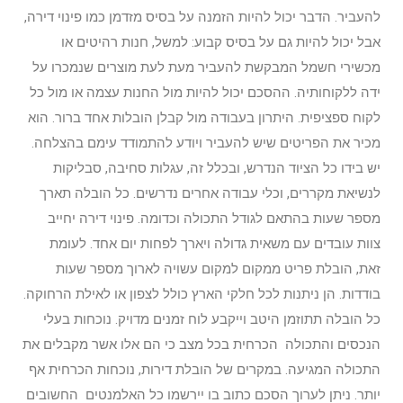
להעביר. הדבר יכול להיות הזמנה על בסיס מזדמן כמו פינוי דירה,
אבל יכול להיות גם על בסיס קבוע: למשל, חנות רהיטים או
מכשירי חשמל המבקשת להעביר מעת לעת מוצרים שנמכרו על
ידה ללקוחותיה. ההסכם יכול להיות מול החנות עצמה או מול כל
לקוח ספציפית. היתרון בעבודה מול קבלן הובלות אחד ברור. הוא
מכיר את הפריטים שיש להעביר ויודע להתמודד עימם בהצלחה.
יש בידו כל הציוד הנדרש, ובכלל זה, עגלות סחיבה, סבליקות
לנשיאת מקררים, וכלי עבודה אחרים נדרשים. כל הובלה תארך
מספר שעות בהתאם לגודל התכולה וכדומה. פינוי דירה יחייב
צוות עובדים עם משאית גדולה ויארך לפחות יום אחד. לעומת
זאת, הובלת פריט ממקום למקום עשויה לארוך מספר שעות
בודדות. הן ניתנות לכל חלקי הארץ כולל לצפון או לאילת הרחוקה.
כל הובלה תתוזמן היטב וייקבע לוח זמנים מדויק. נוכחות בעלי
הנכסים והתכולה הכרחית בכל מצב כי הם אלו אשר מקבלים את
התכולה המגיעה. במקרים של הובלת דירות, נוכחות הכרחית אף
יותר. ניתן לערוך הסכם כתוב בו יירשמו כל האלמנטים החשובים