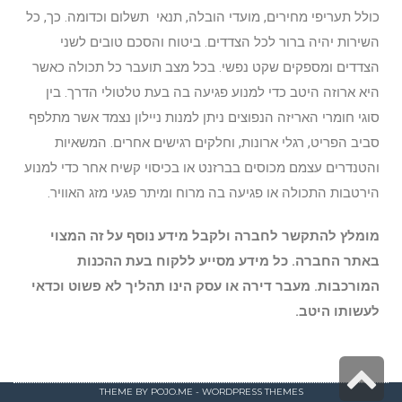
כולל תעריפי מחירים, מועדי הובלה, תנאי תשלום וכדומה. כך, כל
השירות יהיה ברור לכל הצדדים. ביטוח והסכם טובים לשני
הצדדים ומספקים שקט נפשי. בכל מצב תועבר כל תכולה כאשר
היא ארוזה היטב כדי למנוע פגיעה בה בעת טלטולי הדרך. בין
סוגי חומרי האריזה הנפוצים ניתן למנות ניילון נצמד אשר מתלפף
סביב הפריט, רגלי ארונות, וחלקים רגישים אחרים. המשאיות
והטנדרים עצמם מכוסים בברזנט או בכיסוי קשיח אחר כדי למנוע
הירטבות התכולה או פגיעה בה מרוח ומיתר פגעי מזג האוויר.
מומלץ להתקשר לחברה ולקבל מידע נוסף על זה המצוי
באתר החברה. כל מידע מסייע ללקוח בעת ההכנות
המורכבות. מעבר דירה או עסק הינו תהליך לא פשוט וכדאי
לעשותו היטב.
גלילה
THEME BY
POJO.ME
- WORDPRESS THEMES