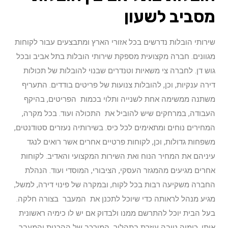
מסביב לשעון
שירותי הובלות נדרשים בכל אזורי הארץ ומתבצעים עבור לקוחות
מגוונים. חברה מקצועית מספקת שירותי הובלות בתל אביב ובכל
גוש דן. לחברה צי משאיות וטנדרים שבנוי להובלות של תכולות
דירה ענקיות, וכן, להובלות צנועות של פריטים בודדים. התעריף
משתנה ממשימה אחת לשנייה ותלוי בכמות הפריטים, בהיקף
העבודה, במרחקים שיש להוביל את התכולה ועוד. בכל מקרה,
המחירים נוחים ומתאימים לכל כיס. בשירותיה נעזרים סטודנטים,
משפחות גדולות, וכן, לקוחות פרטיים אחרים אשר רואים לנגד
עיניהם את המחיר הנוח ואת השירות המקצועי והאדיב. לקוחות
אחרים מגיעים מהמגזר העסקי, הציבורי, המוסדי ועוד. הנהלת
החברה משקיעה רבות בכל לקוח, ובמקרה של פינוי דירה, למשל,
מגיע מנהל לראותה כדי שיוכל לתכנן את המעבר בצורה חלקה.
בעל הבית יוכל להתרשם ממנו ולבדוק אם יש לו כימיה ראשונית
איתו. כימיה טובה עוזרת בתהליך המורכב של ההכנות והמעבר