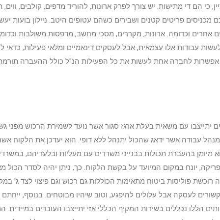
 כי הם די מתישות. יש צורך לפרק ארונות, להוריד מדפים, קולבים, ווים, תמ
מכניסים פריטים קטנים ושבירים כשהם עטופים היטב. ניילון בועות יעשה
בירים אחרים וכדומה. ארונות, מקררים, מסכי מחשב, מדפסות משולבות וכדו
 לעשות עבודות אלו עצמאית, אבל לעסקים דינאמיים ומלאי פעילות, כדאי 
אפשרות לחברה אחת לעשות את כל הפעילות הנ"ל כולל ההעברה תורמת לי
יתייצבו עם משאית בעלת ארגז סגור אשר נועד לשמירת הרכוש מפני גשם, 
 מנהל עבודה אשר ידאג שהכול יתנהל ללא דופי. הוא יעדכן את הלקוח אשר
א מיומן בהעברת תכולות בבנייני משרדים עם מעליות ובלעדיהם, במשרדי
ריקה, יונח במקום המיועד על בקשת הלקוח. כך, ניתן יהיה לסדר הכול מאו
שת פוליסות ביטוח מתאימות הכוללות גם רכוש וגם פיצוי לצד ג' במקרה
ם קשורים לעסקה אבל עלולים להיפגע, וטוב שיהיו מבוטחים. בנוסף, יי
ם הללו נכללים בשירות המקיף הכללי אזי יתייצבו העובדים במיידית. הם יר