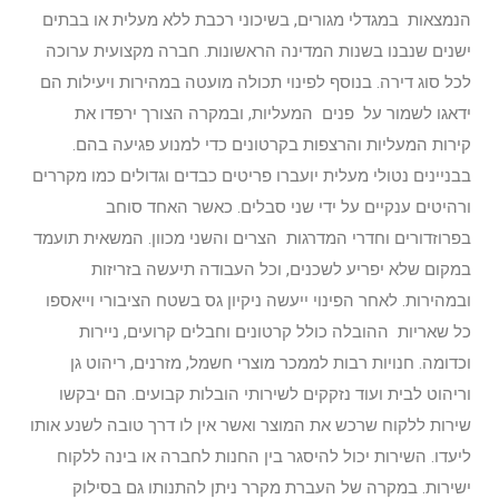
הנמצאות במגדלי מגורים, בשיכוני רכבת ללא מעלית או בבתים
ישנים שנבנו בשנות המדינה הראשונות. חברה מקצועית ערוכה
לכל סוג דירה. בנוסף לפינוי תכולה מועטה במהירות ויעילות הם
ידאגו לשמור על פנים המעליות, ובמקרה הצורך ירפדו את
קירות המעליות והרצפות בקרטונים כדי למנוע פגיעה בהם.
בבניינים נטולי מעלית יועברו פריטים כבדים וגדולים כמו מקררים
ורהיטים ענקיים על ידי שני סבלים. כאשר האחד סוחב
בפרוזדורים וחדרי המדרגות הצרים והשני מכוון. המשאית תועמד
במקום שלא יפריע לשכנים, וכל העבודה תיעשה בזריזות
ובמהירות. לאחר הפינוי ייעשה ניקיון גס בשטח הציבורי וייאספו
כל שאריות ההובלה כולל קרטונים וחבלים קרועים, ניירות
וכדומה. חנויות רבות לממכר מוצרי חשמל, מזרנים, ריהוט גן
וריהוט לבית ועוד נזקקים לשירותי הובלות קבועים. הם יבקשו
שירות ללקוח שרכש את המוצר ואשר אין לו דרך טובה לשנע אותו
ליעדו. השירות יכול להיסגר בין החנות לחברה או בינה ללקוח
ישירות. במקרה של העברת מקרר ניתן להתנותו גם בסילוק