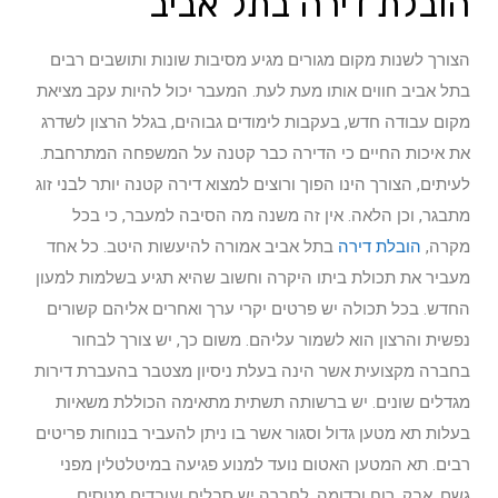
הובלת דירה בתל אביב
הצורך לשנות מקום מגורים מגיע מסיבות שונות ותושבים רבים
בתל אביב חווים אותו מעת לעת. המעבר יכול להיות עקב מציאת
מקום עבודה חדש, בעקבות לימודים גבוהים, בגלל הרצון לשדרג
את איכות החיים כי הדירה כבר קטנה על המשפחה המתרחבת.
לעיתים, הצורך הינו הפוך ורוצים למצוא דירה קטנה יותר לבני זוג
מתבגר, וכן הלאה. אין זה משנה מה הסיבה למעבר, כי בכל
מקרה,
הובלת דירה
בתל אביב אמורה להיעשות היטב. כל אחד
מעביר את תכולת ביתו היקרה וחשוב שהיא תגיע בשלמות למעון
החדש. בכל תכולה יש פרטים יקרי ערך ואחרים אליהם קשורים
נפשית והרצון הוא לשמור עליהם. משום כך, יש צורך לבחור
בחברה מקצועית אשר הינה בעלת ניסיון מצטבר בהעברת דירות
מגדלים שונים. יש ברשותה תשתית מתאימה הכוללת משאיות
בעלות תא מטען גדול וסגור אשר בו ניתן להעביר בנוחות פריטים
רבים. תא המטען האטום נועד למנוע פגיעה במיטלטלין מפני
גשם, אבק, רוח וכדומה. לחברה יש סבלים ועובדים מנוסים