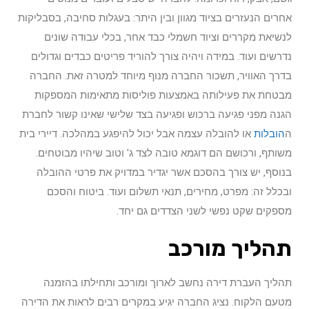
אחרים הנעזרים בציוד מגוון ובין היתר: בעגלות סחיבה, בסבליקות
לנשיאת מקררים וציוד חשמלי כבד אחר, בכלי עבודה שונים
נדרשים ועוד. במידה ויהיה צורך להוריד פריטים כבדים וגדולים
בדרך האוויר, תשכור החברה מנוף מיוחד למטרה זאת. החברה
מבטחת את פעילותה באמצעות פוליסות מתאימות המספקות
הגנה מפני פגיעה ברכוש ופגיעה בצד שלישי שאינו קשור לחברת
ה
הובלות
או להובלה עצמה אבל יכול להיפגע במהלכה. דיירי בית
משותף, ורכושם הם דוגמא טובה לצד ג' וטוב שיהיו מבוטחים.
בנוסף, יש צורך בהסכם אשר יגדיר במדויק את פרטי ההובלה
ובכלל זה: מפרט, מחירים, תנאי תשלום ועוד. ביטוח והסכם
מספקים שקט נפשי לשני הצדדים גם יחד.
תהליך מורכב
תהליך העברת דירה נחשב לארוך ומורכב ותחילתו בהזמנה
מטעם הלקוח. נציג החברה יגיע במקרים רבים לראות את הדירה