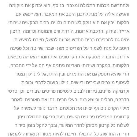
ולהתרשם מכמות התכולה ומצבה. בנוסף, הוא יבדוק את מיקומה
והגישה אליה על מנת לתכנן היטב את המעבר. הוא ייפגש עם
הלקוח ויבין אם הוא נזקק לשירותים נלווים. רבים מבקשים שירותי
אריזה, פירוק והרכבת ארונות, הורדת ווים ותמונות וכדומה הרצון
יהיה גם להרכיבם בבית החדש. אריזה למשל, חייבת להיעשות
היטב על מנת לשמור על הפריטים מפני שבר, שריטה וכל פגיעה
אחרת. החברה מספקת את הקרטונים ואת חומרי האריזה מביאים
הלקוחות. במקרה ושירותי האריזה ניתנים אף הם על ידי החברה,
הרי שהיא תספק גם את החומרים ובין היתר, גלילי ניילון נצמד
לעיטוף מוצרים שבירים ורגישים, ניילון בועות לדברי זכוכית
וקרמיקה עדינים, ניירות לבנים לעטיפת פריטים שבירים, וכן, סרטי
הדבקה, חבלים וכיוצא בזה. בעלי הבית ינחו את האורזים ולאחר
מילוי הקרטונים אף יציינו את תכולתם. הדבר נועד לשמירה על
קרטונים המכילים פריטים רגישים. בעת פריקת התכולה ניתן
לשלוח כל קרטון מסומן לחדר המיועד, ובכך להקל בזמן סידור
הדירה החדשה. כל התכולה חייבת להיות מסודרת וארוזה לקראת