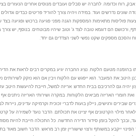
בק, רוח וכדומה. לחברה יש סבלים ועובדים מנוסים אחרים הנעזרים בציוד
ה שונים נדרשים ועוד. במידה ויהיה צורך להוריד פריטים כבדים וגדולים
ת פוליסות מתאימות המספקות הגנה מפני פגיעה ברכוש ופגיעה בצד של
ף, ורכושם הם דוגמא טובה לצד ג' וטוב שיהיו מבוטחים. בנוסף, יש צורך
טוח והסכם מספקים שקט נפשי לשני הצדדים גם יחד.
ו בהזמנה מטעם הלקוח. נציג החברה יגיע במקרים רבים לראות את הדי
 היטב את המעבר. הוא ייפגש עם הלקוח ויבין אם הוא נזקק לשירותים נלו
רצון יהיה גם להרכיבם בבית החדש. אריזה למשל, חייבת להיעשות היטב ע
ת חומרי האריזה מביאים הלקוחות. במקרה ושירותי האריזה ניתנים אף 
צרים שבירים ורגישים, ניילון בועות לדברי זכוכית וקרמיקה עדינים, ניירות
ולאחר מילוי הקרטונים אף יציינו את תכולתם. הדבר נועד לשמירה על קרט
עד, ובכך להקל בזמן סידור הדירה החדשה. כל התכולה חייבת להיות מסו
ינוי ייקבע במשותף ורצוי שישוריין זמן רב מראש. הדבר חשוב מאוד בת