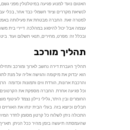
האטום נועד למנוע פגיעה במיטלטלין מפני גשם, א
לנשיאת מקררים וציוד חשמלי כבד אחר, בכלי עבוד
למטרה זאת. החברה מבטחת את פעילותה באמצעו
עצמה אבל יכול להיפגע במהלכה. דיירי בית משות
ובכלל זה: מפרט, מחירים, תנאי תשלום ועוד. בי
תהליך מורכב
תהליך העברת דירה נחשב לארוך ומורכב ותחילת
הוא יבדוק את מיקומה והגישה אליה על מנת לתכנן
והרכבת ארונות, הורדת ווים ותמונות וכדומה ה
וכל פגיעה אחרת. החברה מספקת את הקרטונים וא
החומרים ובין היתר, גלילי ניילון נצמד לעיטוף מו
חבלים וכיוצא בזה. בעלי הבית ינחו את האורזים 
התכולה ניתן לשלוח כל קרטון מסומן לחדר המיו
שהעמסתה תיעשה בזמן מהיר ככל הניתן. תאריך הפ